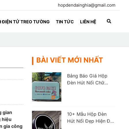
hopdendainghia@gmail.com
 ĐIỆN TỬ TREO TƯỜNG
TIN TỨC
LIÊN HỆ
BÀI VIẾT MỚI NHẤT
Bảng Báo Giá Hộp
Đèn Hút Nổi Chữ
Nhật Mới Nhất Hiện
Nay
g gian
10+ Mẫu Hộp Đèn
 hiệu
Hút Nổi Đẹp Hiện Đại
n gia công
Phổ Biến Hiện Nay