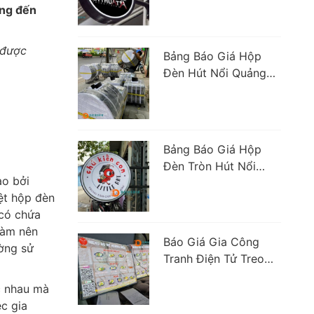
ang đến
 được
Bảng Báo Giá Hộp
Đèn Hút Nổi Quảng
Cáo Chi Tiết
Bảng Báo Giá Hộp
Đèn Tròn Hút Nổi
ạo bởi
Siêu Sáng Tại TPHCM
ệt hộp đèn
 có chứa
làm nên
Báo Giá Gia Công
ường sử
Tranh Điện Tử Treo
Tường Siêu Mỏng
c nhau mà
TP.HCM
ệc gia