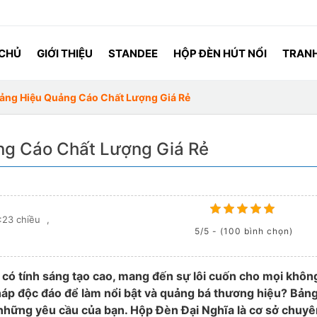
 CHỦ
GIỚI THIỆU
STANDEE
HỘP ĐÈN HÚT NỔI
TRANH
ảng Hiệu Quảng Cáo Chất Lượng Giá Rẻ
g Cáo Chất Lượng Giá Rẻ
:23 chiều
,
5/5 - (100 bình chọn)
 có tính sáng tạo cao, mang đến sự lôi cuốn cho mọi khôn
háp độc đáo để làm nổi bật và quảng bá thương hiệu? Bảng
 những yêu cầu của bạn. Hộp Đèn Đại Nghĩa là cơ sở chuyê