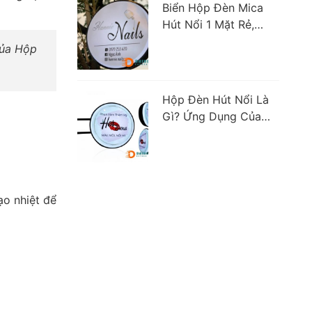
Biển Hộp Đèn Mica
Hút Nổi 1 Mặt Rẻ,
Đẹp, Chất Lượng
ủa Hộp
Nhất
Hộp Đèn Hút Nổi Là
Gì? Ứng Dụng Của
Hộp Đèn Hút Nổi Là?
ạo nhiệt để