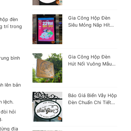
Gia Công Hộp Đèn
 hộp đèn
Siêu Mỏng Nắp Hít
 trí trong
Chuyên Nghiệp Giá
Rẻ
Gia Công Hộp Đèn
rung bình
Hút Nổi Vuông Mẫu
Đẹp Nổi Bật Giá Rẻ
h lên bản
Báo Giá Biển Vẫy Hộp
 lệch.
Đèn Chuẩn Chi Tiết
Mới Cập Nhật
đòi hỏi
g.
từng địa