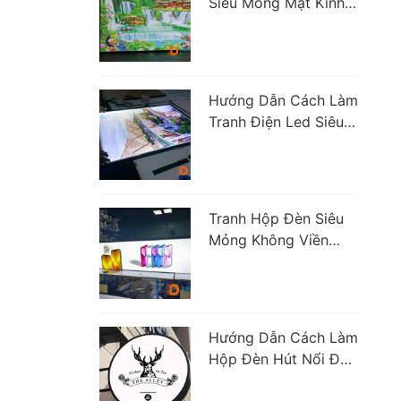
Siêu Mỏng Mặt Kính
Cường Lực Giá Rẻ
Hướng Dẫn Cách Làm
Tranh Điện Led Siêu
Mỏng Đúng Chuẩn
Tranh Hộp Đèn Siêu
Mỏng Không Viền
(Full Viền) Cao Cấp
Hướng Dẫn Cách Làm
Hộp Đèn Hút Nổi Đầy
Đủ Và Chi Tiết Nhất