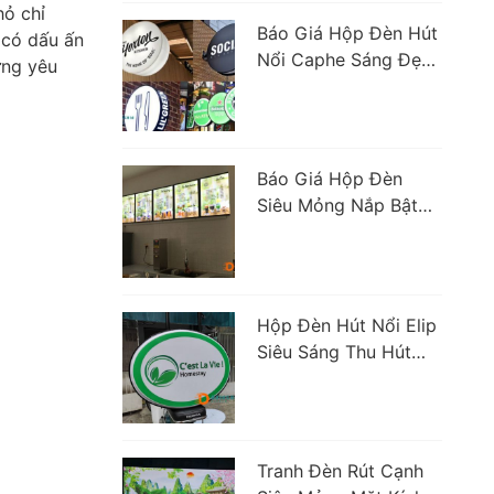
hỏ chỉ
Báo Giá Hộp Đèn Hút
 có dấu ấn
Nổi Caphe Sáng Đẹp
ững yêu
Được Dùng Nhiều
Nhất
Báo Giá Hộp Đèn
Siêu Mỏng Nắp Bật
Hiện Đại Chất Lượng
Hộp Đèn Hút Nổi Elip
Siêu Sáng Thu Hút
Khách Nhất 2023
Tranh Đèn Rút Cạnh