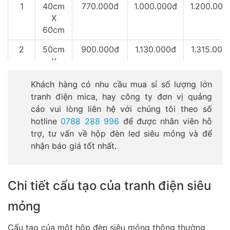
120cm
1
40cm
770.000đ
1.000.000đ
1.200.000
X
8
60cm X
1.350.000đ
60cm
120cm
2
50cm
900.000đ
1.130.000đ
1.315.000
9
80cm X
1.600.000đ
X
120cm
70cm
Khách hàng có nhu cầu mua sỉ số lượng lớn
3
60cm
1.185.000đ
1.500.000đ
1.800.000
tranh điện mica, hay công ty đơn vị quảng
X
cáo vui lòng liên hệ với chúng tôi theo số
80cm
hotline
0788 288 996
để được nhân viên hỗ
trợ, tư vấn về hộp đèn led siêu mỏng và để
4
60cm
1.482.000đ
1.870.000đ
2.250.000
nhận báo giá tốt nhất.
X
100cm
5
80cm
2.370.000đ
2.995.000đ
3.600.000
Chi tiết cấu tạo của tranh điện siêu
X
120cm
mỏng
Cấu tạo của một hộp đèn siêu mỏng thông thường