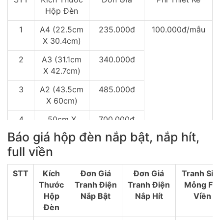
Hộp Đèn
1
A4 (22.5cm
235.000đ
100.000đ/mẫu
X 30.4cm)
2
A3 (31.1cm
340.000đ
X 42.7cm)
3
A2 (43.5cm
485.000đ
X 60cm)
4
50cm X
700.000đ
70cm
Báo giá hộp đèn nắp bật, nắp hít,
full viền
5
60cm X
850.000đ
80cm
STT
Kích
Đơn Giá
Đơn Giá
Tranh Siê
6
60cm X
900.000đ
Thước
Tranh Điện
Tranh Điện
Mỏng Ful
90cm
Hộp
Nắp Bật
Nắp Hít
Viền
Đèn
7
30cm x
1.100.000đ