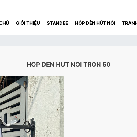
 CHỦ
GIỚI THIỆU
STANDEE
HỘP ĐÈN HÚT NỔI
TRANH
HOP DEN HUT NOI TRON 50